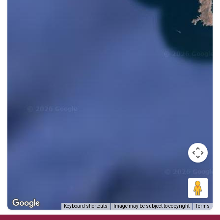
LA CHOYA
2
LA CUADRITA
33
LA MISA
67
LA PENÍNSULA
7
LA SALVACIÓN
29
LAS COLINAS
60
LAS DELICIAS
78
LAS GOLONDRINAS
61
LAS JUNTAS
6
LAS PALMAS
41
LAS PLAZAS
89
LAS PRADERAS
21
LAS QUINTAS
10
Keyboard shortcuts
Image may be subject to copyright
Terms
LAS VILLAS
115