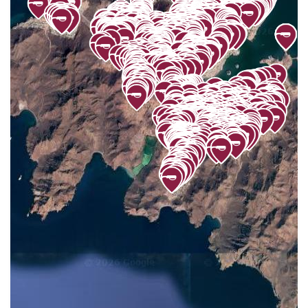
FRANCISCO MARQUEZ
81
FUENTE DE PIEDRA
38
GENERAL ALVARO OBREGON
20
GENERAL FELIPE ANGELES
21
GENERAL LAZARO CARDENAS
44
GILSAMANIEGO
59
GOLFO DE CALIFORNIA
33
GUADALUPE
23
GUADALUPE VICTORIA
22
GUARIDA DEL TIGRE
42
GUÁSIMAS
34
HUIRIBIS
16
INDEPENDENCIA
158
LA CANTERA
77