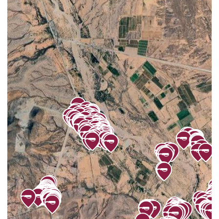
BATUECAS
3
BAUGO
6
BURÓCRATA
43
CAMPO DE TIRO
2
CARRETERA GUAYMAS HERMOSILLO
1
CASAS BLANCAS
5
CENTENARIO
19
CENTRO
664
CHUMAMPACO
4
COLINAS DE FÁTIMA
13
COLINAS DE MIRAMAR
60
COLINAS DEL SOL
45
COSTA AZUL
42
DIAMANTE
68