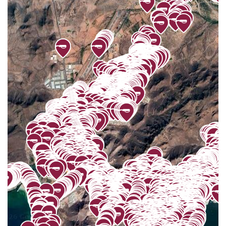
EDMUNDO SÁNCHEZ
13
EL ALAMO
8
EL ARROYO
13
EL CASTILLO
4
EL CENTINELA
35
EL DORADO
32
EL MIRADOR
2
EL RASTRO
65
EL ROBLE
26
EL YAQUI
15
ESTACIÓN OROZ
13
ESTEBAN BOCA CALDERÓN
16
FOVISSSTE
60
FRACCIONAMIENTO EL ÁLAMO
3