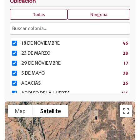
Ubicación
Todas
Ninguna
18 DE NOVIEMBRE
46
23 DE MARZO
28
29 DE NOVIEMBRE
17
5 DE MAYO
38
ACACIAS
26
ADOLFO DE LA HUERTA
135
ADOLFO LÓPEZ MATEOS
157
Map
Satellite
AGUSTÍN GARCÍA LÓPEZ
24
ARRECIFES
16
ATARDECERES
40