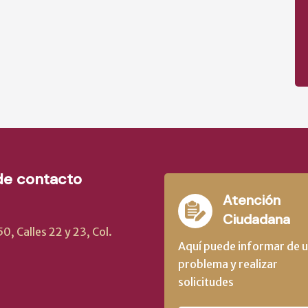
de contacto
Atención
Ciudadana
, Calles 22 y 23, Col.
Aquí puede informar de 
problema y realizar
solicitudes