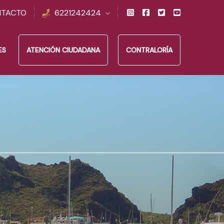
NTACTO
6221242424
ES
ATENCIÓN CIUDADANA
CONTRALORÍA